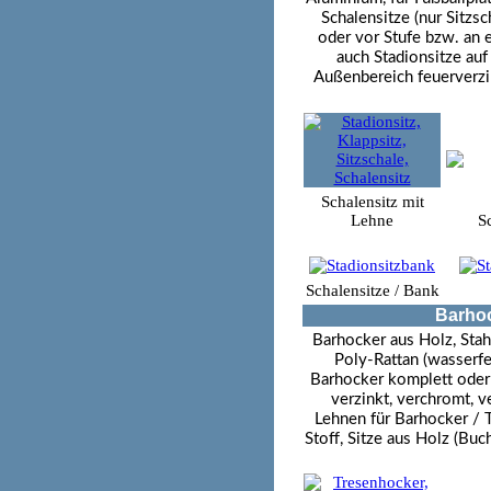
Schalensitze (nur Sitzsc
oder vor Stufe bzw. an e
auch Stadionsitze auf
Außenbereich feuerverzin
Schalensitz mit
Lehne
S
Schalensitze / Bank
Barhoc
Barhocker aus Holz, Sta
Poly-Rattan (wasserfe
Barhocker komplett oder 
verzinkt, verchromt, v
Lehnen für Barhocker / 
Stoff, Sitze aus Holz (Bu