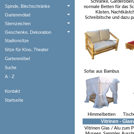
Schränke, Garderoben
Spinde, Blechschränke
normale Betten für das S
Kästen, Nachtkäst
Gartenmöbel
Schreibitsche und dazu 
Sternzeichen
Geschenke, Dekoration
Stadionsitze
Sitze für Kino, Theater
Gartenmöbel
Suche
Sofas aus Bambus
A - Z
Kontakt
Startseite
Himmelbetten
Tisch
Vitrinen - Gla
Vitrinen Glas / Alu zum P
Museen, Sammler, Ausste