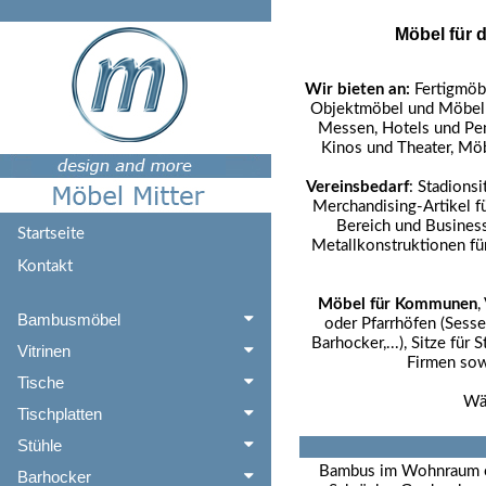
Möbel für 
Wir bieten an:
Fertigmöb
Objektmöbel und Möbel f
Messen, Hotels und Pens
Kinos und Theater, Möb
Vereinsbedarf
: Stadions
Merchandising-Artikel fü
Bereich und Business
Startseite
Metallkonstruktionen f
Kontakt
Möbel für Kommunen
,
Bambusmöbel
oder Pfarrhöfen (Sessel
Barhocker,...), Sitze fü
Vitrinen
Firmen sow
Tische
Wäh
Tischplatten
Stühle
Bambus im Wohnraum od
Barhocker