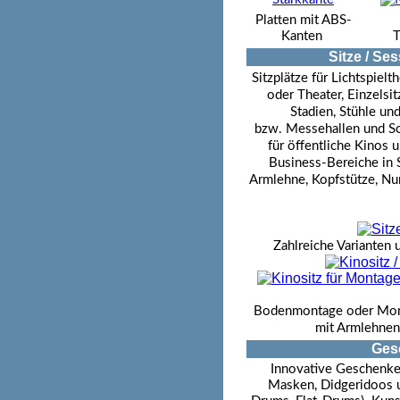
Platten mit ABS-
Kanten
T
Sitze / Se
Sitzplätze für Lichtspielt
oder Theater, Einzelsit
Stadien, Stühle un
bzw.
Messehallen und Sc
für öffentliche Kinos 
Business-Bereiche in S
Armlehne, Kopfstütze, Nu
Zahlreiche Varianten 
Bodenmontage oder Montag
mit Armlehnen
Gesc
Innovative Geschenke
Masken, Didgeridoos 