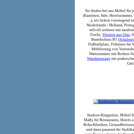
Sie finden bei uns Möbel für
(Kantinen, Säle, Hotelszimmer,
...), wir liefern vorwiegend
Niederlande / Holland, Portu
stilvoll wohnen mit modern
Tische,
Vitrinen aus Glas
, 
Brandschutz B1 (
Schalensi
Fußballplatz, Tribünen für 
Möblierung von Vereinshe
Wartezimmer mit Reihen-Ve
Wandmontage
mit praktische
Gän
Stadion-Klappsitze, Möbel fü
Maß), für Restaurants, Hotels 
Reha-Kliniken, Gesundheitszen
und dazu passend die Stuhlka