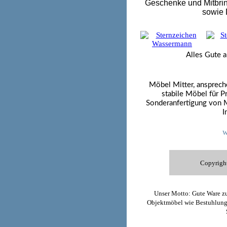
Geschenke und Mitbrin
sowie 
Alles Gute a
Möbel Mitter, ansprech
stabile Möbel für P
Sonderanfertigung von M
I
Copyright
Unser Motto: Gute Ware zu
Objektmöbel wie Bestuhlung