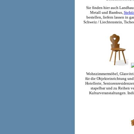
Sie finden hier auch Landha
Metall und Bambus,
Stehti
bestellen, liefern lassen in 
Schweiz / Liechtenstein, Tsch
Wohnzimmermöbel, Glasvitrin
für die Objekteinrichtung un
Hotellerie, Seniorenresidenze
stapelbar und zu Reihen v
Kulturveranstaltungen. Indi