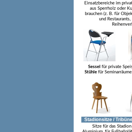
Einsatzbereiche im priv
aus Sperrholz oder Ku
brauchen (z. B. für Objek
und Restaurants,
Reihenverb
Sessel
für private Spe
Stühle
für Seminarräume,
Stadionsitze / Tribün
Sitze für das Stadio
Aluminium, für Fußballplät