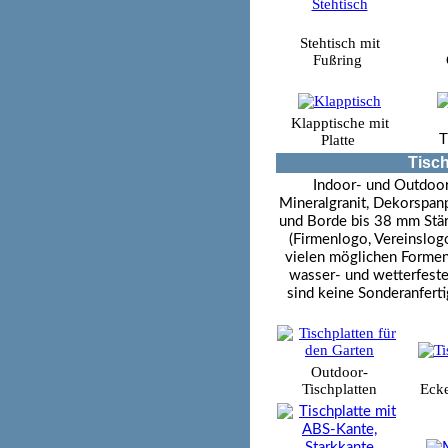
Stehtisch mit
Fußring
Klapptische mit
Platte
T
Tisch
Indoor- und Outdoor-
Mineralgranit, Dekorspanp
und Borde bis 38 mm Stär
(Firmenlogo, Vereinslogo
vielen möglichen Formen
wasser- und wetterfeste
sind keine Sonderanfert
Outdoor-
Tischplatten
Eck