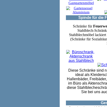
Spinde für die 
Schränke für
Feuerwe
Stahlblech-Schränk
Stahlblechmöbel lackiert
(Schränke für Sozialrä
Diese Schränke sind ni
ideal als Kleiders
Hallenbäder, Freibäder
im Büro als Aktenschr
diese Stahlblecheschr
Sie bei uns au
Ges