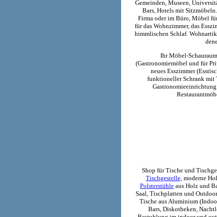
Gemeinden, Museen, Universität
Bars, Hotels mit Sitzmöbeln
Firma oder im Büro, Möbel fü
für das Wohnzimmer, das Essz
himmlischen Schlaf. Wohnartike
dene
Ihr Möbel-Schauraum 
(Gastronomiemöbel und für Priv
neues Esszimmer (Esstisch
funktioneller Schrank mit
Gastronomieeinrichtung
Restaurantmöb
Shop für Tische und Tischges
Tischgestelle,
moderne Hol
Polsterstühle
aus Holz und Ba
Saal, Tischplatten und Outdoor
Tische aus Aluminium (Indoo
Bars, Diskotheken, Nachtl
Bestuhlung im indoor und out