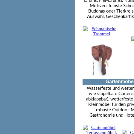
Drums, Flat-Drums). Kuns
Motiven, feinste Schni
Buddhas oder Tierkreisz
Auswahl, Geschenkartike
Gartenmöbel
Wasserfeste und wetter
wie stapelbare Gartense
abklappbar), wetterfest
Kleinmöbel für den priv
robuste Outdoor-Mö
Gastronomie und Hotel