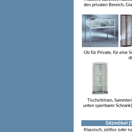
den privaten Bereich, Gl
Ob für Private, für eine
d
Tischvitrinen, Sammlerv
unten sperrbarer Schrank
Sitzmöbel (
Klassisch, zeitlos oder ru