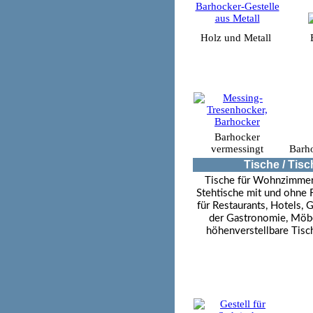
Holz und Metall
Barhocker
vermessingt
Barho
Tische / Tisc
Tische für Wohnzimmer,
Stehtische mit und ohne F
für Restaurants, Hotels, 
der Gastronomie, Möbel
höhenverstellbare Tisc