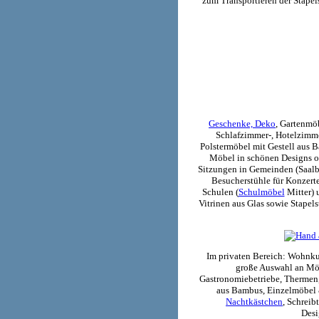
zum Transportieren der Stapels
Geschenke, Deko
, Gartenmö
Schlafzimmer-, Hotelzimm
Polstermöbel mit Gestell aus 
Möbel in schönen Designs o
Sitzungen in Gemeinden (Saalbe
Besucherstühle für Konzerte
Schulen (
Schulmöbel
Mitter) 
Vitrinen aus Glas sowie Stapel
Im privaten Bereich: Wohnku
große
Auswahl an Möb
Gastronomiebetriebe, Thermen,
aus Bambus, Einzelmöbel 
Nachtkästchen
, Schreib
Desi