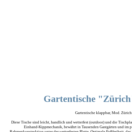
Gartentische "Zürich
Gartentische klappbar, Mod. Zürich 
Diese Tische sind leicht, handlich und wetterfest (outdoor) und die Tischpl
Einhand-Kippmechanik, bewährt in Tausenden Gastgärten und im priv
Rahmenkonstruktion unter der wetterfesten Platte. Optimale Fußfreiheit, das